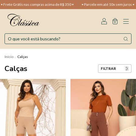
Frete Grátis nas compras acima de R$ 350 •
• Parcele em até 10x sem juros •
0
Início
.
Calças
Calças
FILTRAR