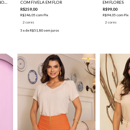
NO
COM FIVELA EM FLOR
EM FLORES
R$259,00
R$99,00
R$246,05
com
Pix
R$94,05
com
Pix
2 cores
2 cores
5
x de
R$51,80
sem juros