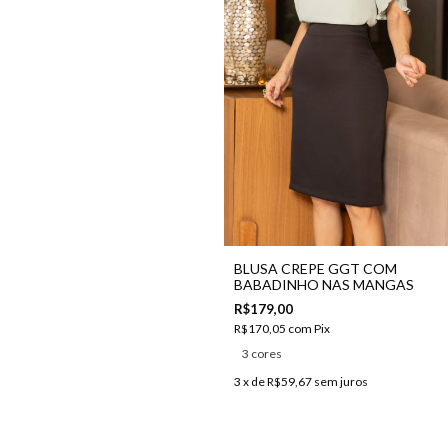
BLUSA CREPE GGT COM
BABADINHO NAS MANGAS
R$179,00
R$170,05
com
Pix
3 cores
3
x de
R$59,67
sem juros