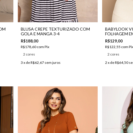
COM
BLUSA CREPE TEXTURIZADO COM
BABYLOOK V
GOLA E MANGA 3-4
FOLHAGEM E
R$188,00
R$129,00
R$178,60
com
Pix
R$122,55
com
Pi
2 cores
2 cores
3
x de
R$62,67
sem juros
2
x de
R$64,50
se