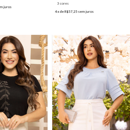
3 cores
m juros
4
x de
R$57,25
sem juros