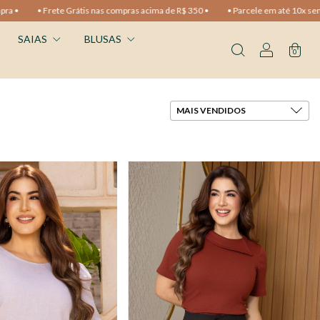
e R$ 350 •
• Parcele em até 10x sem juros •
• 10% OFF na primeira compra 
SAIAS
BLUSAS
0