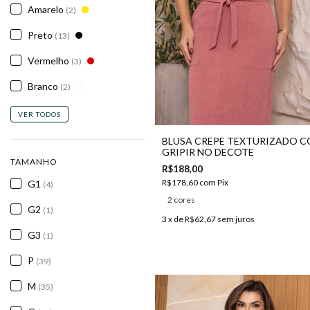
Amarelo
(2)
Preto
(13)
Vermelho
(3)
Branco
(2)
VER TODOS
BLUSA CREPE TEXTURIZADO 
GRIPIR NO DECOTE
TAMANHO
R$188,00
R$178,60
com
Pix
G1
(4)
2 cores
G2
(1)
3
x de
R$62,67
sem juros
G3
(1)
P
(39)
M
(35)