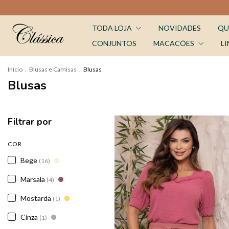
TODA LOJA
NOVIDADES
QU
CONJUNTOS
MACACÕES
LI
Início
.
Blusas e Camisas
.
Blusas
Blusas
Filtrar por
COR
Bege
(16)
Marsala
(4)
Mostarda
(1)
Cinza
(1)