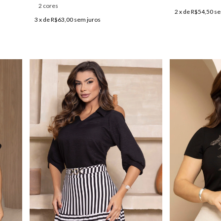
2 cores
2
x de
R$54,50
se
3
x de
R$63,00
sem juros