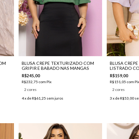
COM
BLUSA CREPE TEXTURIZADO COM
BLUSA CREPE
GRIPIR E BABADO NAS MANGAS
LISTRADO C
MANGAS
R$245,00
R$159,00
R$232,75
com
Pix
R$151,05
com
Pi
2 cores
2 cores
4
x de
R$61,25
sem juros
3
x de
R$53,00
se