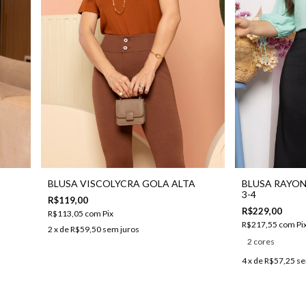
BLUSA VISCOLYCRA GOLA ALTA
BLUSA RAYO
3-4
R$119,00
R$229,00
R$113,05
com
Pix
R$217,55
com
Pi
2
x de
R$59,50
sem juros
2 cores
4
x de
R$57,25
se