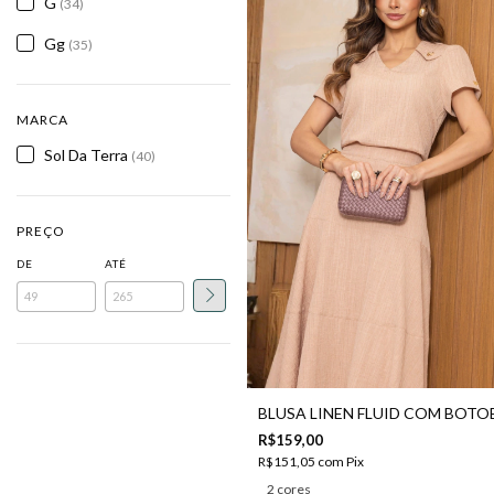
G
(34)
Gg
(35)
MARCA
Sol Da Terra
(40)
PREÇO
DE
ATÉ
BLUSA LINEN FLUID COM BOTO
R$159,00
R$151,05
com
Pix
2 cores