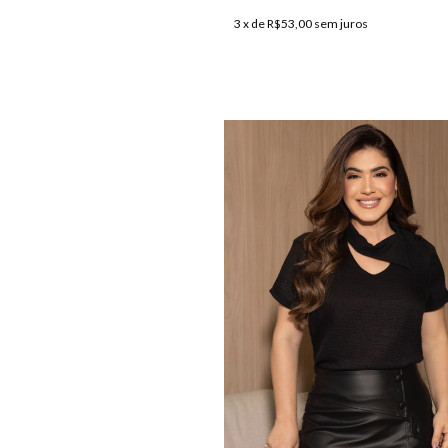
3
x de
R$53,00
sem juros