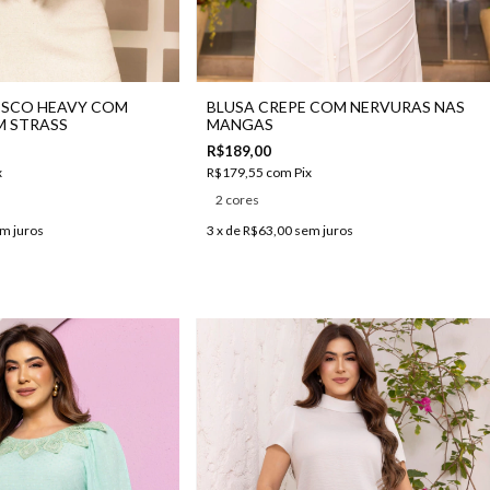
ISCO HEAVY COM
BLUSA CREPE COM NERVURAS NAS
M STRASS
MANGAS
R$189,00
x
R$179,55
com
Pix
2 cores
m juros
3
x de
R$63,00
sem juros