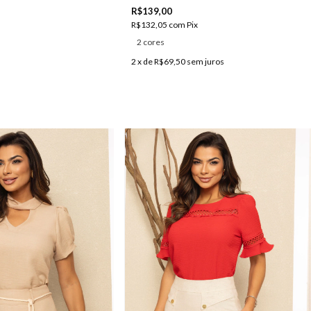
R$139,00
R$132,05
com
Pix
2 cores
2
x de
R$69,50
sem juros