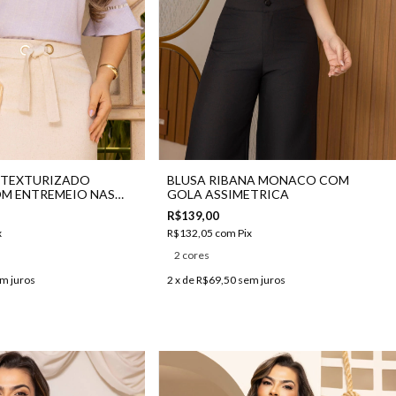
 TEXTURIZADO
BLUSA RIBANA MONACO COM
OM ENTREMEIO NAS
GOLA ASSIMETRICA
R$139,00
x
R$132,05
com
Pix
2 cores
m juros
2
x de
R$69,50
sem juros